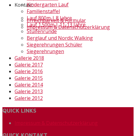
Kindergarten Lauf
Kontakt
Familienstaffel
Lauf 800m | 8 Jahre
Erreichbarkeit & Formular
Lauf 1.500m | 11-13 Jahre
Impressum & Datenschutzerklärung
Stuifenrunde
Berglauf und Nordic Walking
Siegerehrungen Schüler
Siegerehrungen
Gallerie 2018
Galerie 2017
Galerie 2016
Galerie 2015
Galerie 2014
Galerie 2013
Galerie 2012
QUICK LINKS
Impressum & Datenschutzerklärung
QUICK KONTAKT