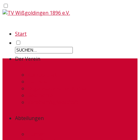
Start
Der Verein
Kurzportrait
Termine
Organisatorischer Aufbau
Geschichte
Vereinsmitgliedschaft
Abteilungen
Turnen