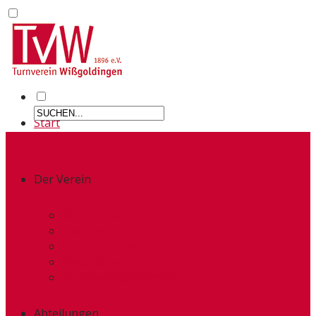
Start
Der Verein
Kurzportrait
Termine
Organisatorischer Aufbau
Geschichte
Vereinsmitgliedschaft
Abteilungen