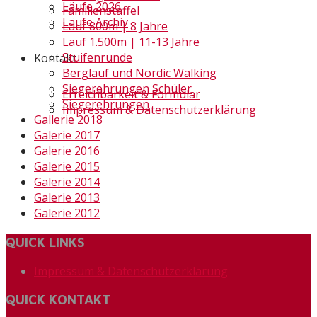
Läufe 2026
Familienstaffel
Läufe Archiv
Lauf 800m | 8 Jahre
Lauf 1.500m | 11-13 Jahre
Stuifenrunde
Kontakt
Berglauf und Nordic Walking
Siegerehrungen Schüler
Erreichbarkeit & Formular
Siegerehrungen
Impressum & Datenschutzerklärung
Gallerie 2018
Galerie 2017
Galerie 2016
Galerie 2015
Galerie 2014
Galerie 2013
Galerie 2012
QUICK LINKS
Impressum & Datenschutzerklärung
QUICK KONTAKT