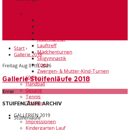
Turnen
Badminton
Dienstagabendfitness
Frauengymnastik
Jedermänner
Lauftreff
Start
›
Mädchenturnen
Gallerie 2018
Skigymnastik
Yoga
Freitag Aug 07th, 2026
Zwergen- & Mutter-Kind-Turnen
60 Plus
Gallerie Stuifenläufe 2018
Handball
Gesang
Error
Tennis
Theater
STUIFENLÄUFE ARCHIV
GALLERIEN 2019
Stuifenläufe
Impressionen
Kindergarten Lauf