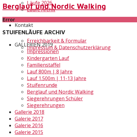
Läufe 2026
Berglauf und Nordic Walking
Läufe Archiv
Error
Kontakt
STUIFENLÄUFE ARCHIV
Erreichbarkeit & Formular
GALLERIEN 2019
Impressum & Datenschutzerklärung
Impressionen
Kindergarten Lauf
Familienstaffel
Lauf 800m | 8 Jahre
Lauf 1.500m | 11-13 Jahre
Stuifenrunde
Berglauf und Nordic Walking
Siegerehrungen Schüler
Siegerehrungen
Gallerie 2018
Galerie 2017
Galerie 2016
Galerie 2015