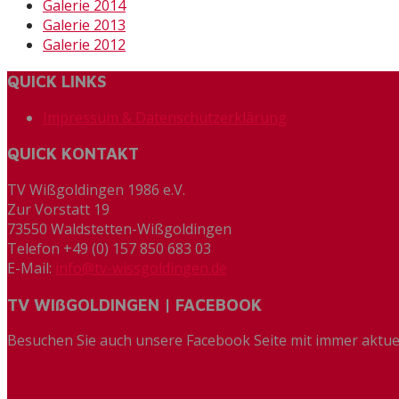
Galerie 2014
Galerie 2013
Galerie 2012
QUICK LINKS
Impressum & Datenschutzerklärung
QUICK KONTAKT
TV Wißgoldingen 1986 e.V.
Zur Vorstatt 19
73550 Waldstetten-Wißgoldingen
Telefon +49 (0) 157 850 683 03
E-Mail:
info@tv-wissgoldingen.de
TV WIßGOLDINGEN | FACEBOOK
Besuchen Sie auch unsere Facebook Seite mit immer aktue