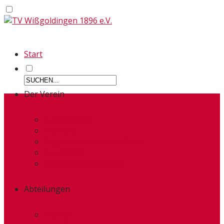
Start
Der Verein
Kurzportrait
Termine
Organisatorischer Aufbau
Geschichte
Vereinsmitgliedschaft
Abteilungen
Turnen