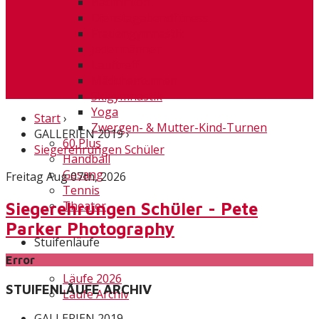
Badminton
Dienstagabendfitness
Frauengymnastik
Jedermänner
Lauftreff
Mädchenturnen
Skigymnastik
Yoga
Start
›
Zwergen- & Mutter-Kind-Turnen
GALLERIEN 2019
›
60 Plus
Siegerehrungen Schüler
Handball
Gesang
Freitag Aug 07th, 2026
Tennis
Theater
Siegerehrungen Schüler - Pete
Parker Photography
Stuifenläufe
Error
Läufe 2026
STUIFENLÄUFE ARCHIV
Läufe Archiv
GALLERIEN 2019