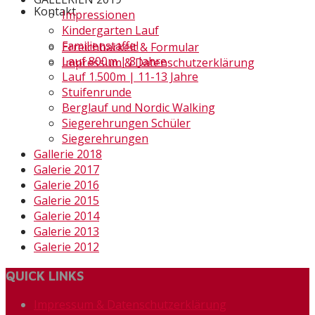
Kontakt
Impressionen
Kindergarten Lauf
Familienstaffel
Erreichbarkeit & Formular
Lauf 800m | 8 Jahre
Impressum & Datenschutzerklärung
Lauf 1.500m | 11-13 Jahre
Stuifenrunde
Berglauf und Nordic Walking
Siegerehrungen Schüler
Siegerehrungen
Gallerie 2018
Galerie 2017
Galerie 2016
Galerie 2015
Galerie 2014
Galerie 2013
Galerie 2012
QUICK LINKS
Impressum & Datenschutzerklärung