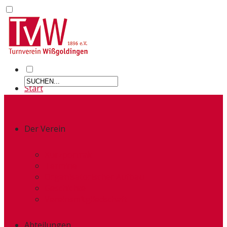
Start
Der Verein
Kurzportrait
Termine
Organisatorischer Aufbau
Geschichte
Vereinsmitgliedschaft
Abteilungen