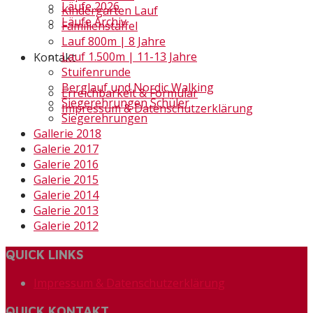
Läufe 2026
Kindergarten Lauf
Läufe Archiv
Familienstaffel
Lauf 800m | 8 Jahre
Lauf 1.500m | 11-13 Jahre
Kontakt
Stuifenrunde
Berglauf und Nordic Walking
Erreichbarkeit & Formular
Siegerehrungen Schüler
Impressum & Datenschutzerklärung
Siegerehrungen
Gallerie 2018
Galerie 2017
Galerie 2016
Galerie 2015
Galerie 2014
Galerie 2013
Galerie 2012
QUICK LINKS
Impressum & Datenschutzerklärung
QUICK KONTAKT