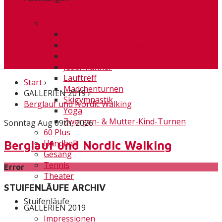
Turnen
Badminton
Dienstagabendfitness
Frauengymnastik
Jedermänner
Lauftreff
Start
›
Mädchenturnen
GALLERIEN 2019
›
Skigymnastik
Berglauf und Nordic Walking
Yoga
Zwergen- & Mutter-Kind-Turnen
Sonntag Aug 09th, 2026
60 Plus
Handball
Berglauf und Nordic Walking
Gesang
Tennis
Error
Theater
STUIFENLÄUFE ARCHIV
Stuifenläufe
GALLERIEN 2019
Impressionen