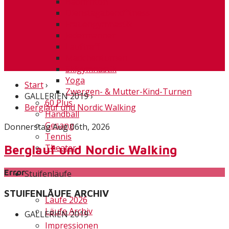
Badminton
Dienstagabendfitness
Frauengymnastik
Jedermänner
Lauftreff
Mädchenturnen
Skigymnastik
Yoga
Start
›
Zwergen- & Mutter-Kind-Turnen
GALLERIEN 2019
›
60 Plus
Berglauf und Nordic Walking
Handball
Gesang
Donnerstag Aug 06th, 2026
Tennis
Theater
Berglauf und Nordic Walking
Error
Stuifenläufe
STUIFENLÄUFE ARCHIV
Läufe 2026
Läufe Archiv
GALLERIEN 2019
Impressionen