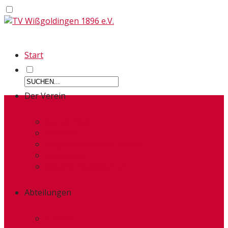
Start
Der Verein
Kurzportrait
Termine
Organisatorischer Aufbau
Geschichte
Vereinsmitgliedschaft
Abteilungen
Turnen