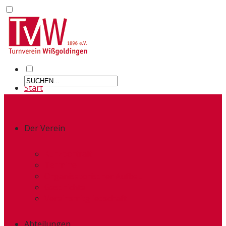
Start
Der Verein
Kurzportrait
Termine
Organisatorischer Aufbau
Geschichte
Vereinsmitgliedschaft
Abteilungen