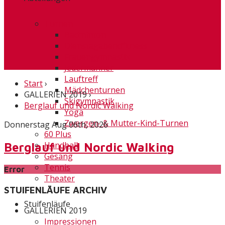
Turnen
Badminton
Dienstagabendfitness
Frauengymnastik
Jedermänner
Lauftreff
Start
›
Mädchenturnen
GALLERIEN 2019
›
Skigymnastik
Berglauf und Nordic Walking
Yoga
Zwergen- & Mutter-Kind-Turnen
Donnerstag Aug 06th, 2026
60 Plus
Handball
Berglauf und Nordic Walking
Gesang
Tennis
Error
Theater
STUIFENLÄUFE ARCHIV
Stuifenläufe
GALLERIEN 2019
Impressionen