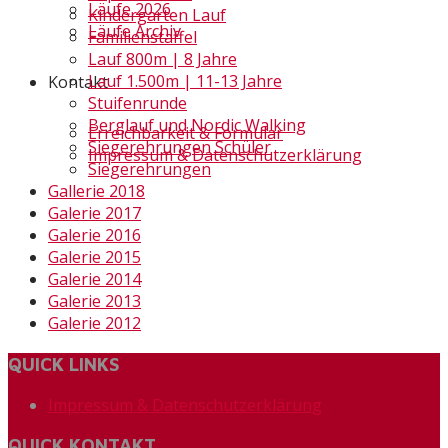
Läufe 2026
Kindergarten Lauf
Läufe Archiv
Familienstaffel
Lauf 800m | 8 Jahre
Lauf 1.500m | 11-13 Jahre
Kontakt
Stuifenrunde
Berglauf und Nordic Walking
Erreichbarkeit & Formular
Siegerehrungen Schüler
Impressum & Datenschutzerklärung
Siegerehrungen
Gallerie 2018
Galerie 2017
Galerie 2016
Galerie 2015
Galerie 2014
Galerie 2013
Galerie 2012
QUICK LINKS
Impressum & Datenschutzerklärung
QUICK KONTAKT