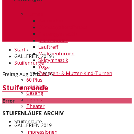
Turnen
Badminton
Dienstagabendfitness
Frauengymnastik
Jedermänner
Lauftreff
Start
›
Mädchenturnen
GALLERIEN 2019
›
Skigymnastik
Stuifenrunde
Yoga
Zwergen- & Mutter-Kind-Turnen
Freitag Aug 07th, 2026
60 Plus
Handball
Stuifenrunde
Gesang
Tennis
Error
Theater
STUIFENLÄUFE ARCHIV
Stuifenläufe
GALLERIEN 2019
Impressionen