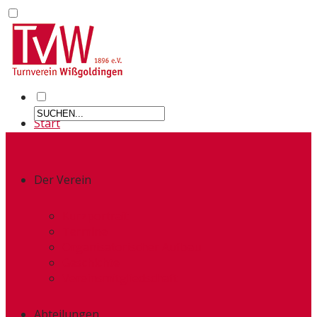
Start
Der Verein
Kurzportrait
Termine
Organisatorischer Aufbau
Geschichte
Vereinsmitgliedschaft
Abteilungen