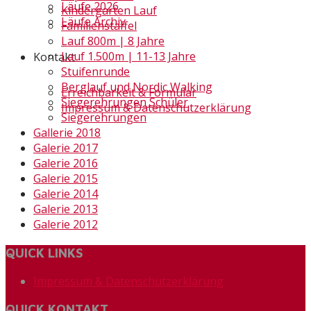
Läufe 2026
Kindergarten Lauf
Läufe Archiv
Familienstaffel
Lauf 800m | 8 Jahre
Lauf 1.500m | 11-13 Jahre
Kontakt
Stuifenrunde
Berglauf und Nordic Walking
Erreichbarkeit & Formular
Siegerehrungen Schüler
Impressum & Datenschutzerklärung
Siegerehrungen
Gallerie 2018
Galerie 2017
Galerie 2016
Galerie 2015
Galerie 2014
Galerie 2013
Galerie 2012
QUICK LINKS
Impressum & Datenschutzerklärung
QUICK KONTAKT