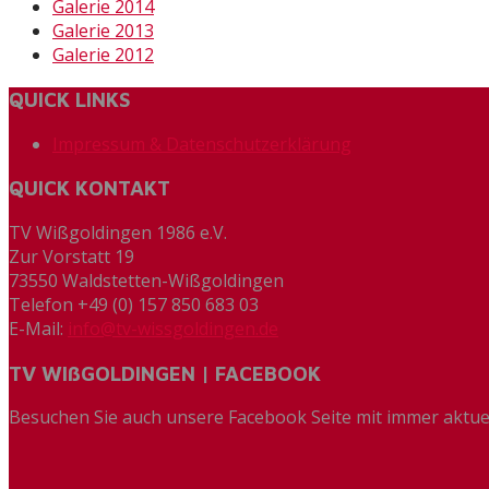
Galerie 2014
Galerie 2013
Galerie 2012
QUICK LINKS
Impressum & Datenschutzerklärung
QUICK KONTAKT
TV Wißgoldingen 1986 e.V.
Zur Vorstatt 19
73550 Waldstetten-Wißgoldingen
Telefon +49 (0) 157 850 683 03
E-Mail:
info@tv-wissgoldingen.de
TV WIßGOLDINGEN | FACEBOOK
Besuchen Sie auch unsere Facebook Seite mit immer aktue