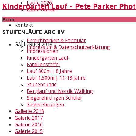
Läufe 2026
Kindergarten Lauf - Pete Parker Pho
Läufe Archiv
Error
Kontakt
STUIFENLÄUFE ARCHIV
Erreichbarkeit & Formular
GALLERIEN 2019
Impressum & Datenschutzerklärung
Impressionen
Kindergarten Lauf
Familienstaffel
Lauf 800m | 8 Jahre
Lauf 1.500m | 11-13 Jahre
Stuifenrunde
Berglauf und Nordic Walking
Siegerehrungen Schüler
Siegerehrungen
Gallerie 2018
Galerie 2017
Galerie 2016
Galerie 2015