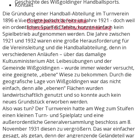
Geschichte des Wißgoldinger Handballsports.
Kontakt
Die Gründung einer Handball-Abteilung im Turnverein
1896 e.V. erfolgte jedoch bereits im Jahre 1921 - doch weil
Erreichbarkeit & Formular
ein ordentliches Spielfeld fehlte, konnte einfach kein
Impressum & Datenschutzerklärung
Spielbetrieb aufgenommen werden. Die Jahre zwischen
1921 und 1932 waren eine große Herausforderung für
die Vereinsleitung und die Handballabteilung, denn in
verschiedenen Anläufen – über das damalige
Kultusministerium Abt. Leibesübungen und der
Gemeinde Wißgoldingen – wurde immer wieder versucht,
eine geeignete, „ebene“ Wiese zu bekommen. Durch die
geografische Lage von Wißgoldingen war das nicht
einfach, denn alle „ebenen“ Flächen wurden
landwirtschaftlich genutzt und so konnte auch kein
neues Grundstück erworben werden.
Also was tun? Der Turnverein hatte am Weg zum Stuifen
einen kleinen Turn- und Spielplatz und eine
außerordentliche Generalversammlung beschloss am 8.
November 1931 diesen zu vergrößern. Das war einfacher
gesagt, als getan, denn der angrenzende Geländeteil war