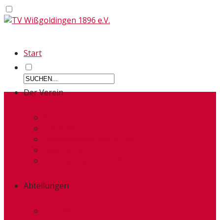
Start
Der Verein
Kurzportrait
Termine
Organisatorischer Aufbau
Geschichte
Vereinsmitgliedschaft
Abteilungen
Turnen