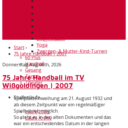
Badminton
Dienstagabendfitness
Frauengymnastik
Jedermänner
Lauftreff
Mädchenturnen
Skigymnastik
Yoga
Start
›
Zwergen- & Mutter-Kind-Turnen
75 Jahre Handball | 2007
60 Plus
Handball
Donnerstag Aug 06th, 2026
Gesang
Tennis
75 Jahre Handball im TV
Theater
Wißgoldingen | 2007
Stuifenläufe
Spielplatzeinweihung am 21. August 1932 und
ab diesem Zeitpunkt war ein regelmäßiger
Spielbetrieb möglich.
Läufe 2026
So steht es in den alten Dokumenten und das
Läufe Archiv
war ein entscheidendes Datum in der langen