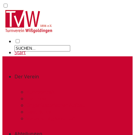
Start
Der Verein
Kurzportrait
Termine
Organisatorischer Aufbau
Geschichte
Vereinsmitgliedschaft
Abteilungen