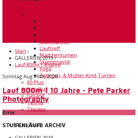
Turnen
Badminton
Dienstagabendfitness
Frauengymnastik
Jedermänner
Lauftreff
Start
›
Mädchenturnen
GALLERIEN 2019
›
Skigymnastik
Lauf 800m | 8 Jahre
Yoga
Zwergen- & Mutter-Kind-Turnen
Sonntag Aug 09th, 2026
60 Plus
Handball
Lauf 800m | 10 Jahre - Pete Parker
Gesang
Photography
Tennis
Theater
Error
Stuifenläufe
STUIFENLÄUFE ARCHIV
GALLERIEN 2019