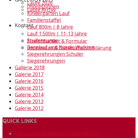
Läufe 2026
Impressionen
Läufe Archiv
Kindergarten Lauf
Familienstaffel
Kontakt
Lauf 800m | 8 Jahre
Lauf 1.500m | 11-13 Jahre
Stuifenrunde
Erreichbarkeit & Formular
Berglauf und Nordic Walking
Impressum & Datenschutzerklärung
Siegerehrungen Schüler
Siegerehrungen
Gallerie 2018
Galerie 2017
Galerie 2016
Galerie 2015
Galerie 2014
Galerie 2013
Galerie 2012
QUICK LINKS
Impressum & Datenschutzerklärung