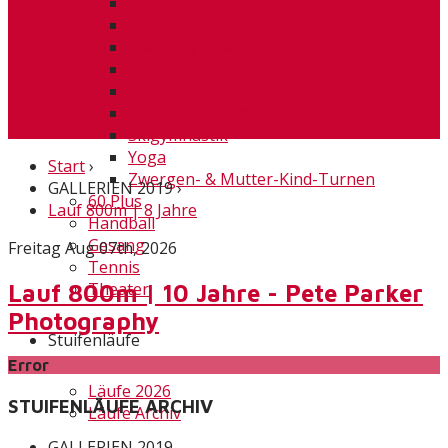
Badminton
Dienstagabendfitness
Frauengymnastik
Jedermänner
Lauftreff
Mädchenturnen
Skigymnastik
Yoga
Start
›
Zwergen- & Mutter-Kind-Turnen
GALLERIEN 2019
›
60 Plus
Lauf 800m | 8 Jahre
Handball
Gesang
Freitag Aug 07th, 2026
Tennis
Theater
Lauf 800m | 10 Jahre - Pete Parker
Photography
Stuifenläufe
Error
Läufe 2026
STUIFENLÄUFE ARCHIV
Läufe Archiv
GALLERIEN 2019