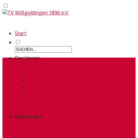
Start
Der Verein
Kurzportrait
Termine
Organisatorischer Aufbau
Geschichte
Vereinsmitgliedschaft
Abteilungen
Turnen