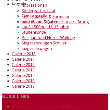
Kontakt
Impressionen
Kindergarten Lauf
Familienstaffel
Erreichbarkeit & Formular
Lauf 800m | 8 Jahre
Impressum & Datenschutzerklärung
Lauf 1.500m | 11-13 Jahre
Stuifenrunde
Berglauf und Nordic Walking
Siegerehrungen Schüler
Siegerehrungen
Gallerie 2018
Galerie 2017
Galerie 2016
Galerie 2015
Galerie 2014
Galerie 2013
Galerie 2012
QUICK LINKS
Impressum & Datenschutzerklärung